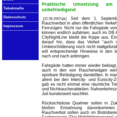
Praktische Umsetzung am 
Tabakmafia
unbefriedigend
Datenschutz
Seit dem 1. Septembe
[22.09.2007/pk]
Rauchverbot in allen öffentlichen Verkeh
Impressum
Fernzügen. Nicht nur die Fahrgäste von 
können endlich aufatmen, auch im DB 
CityNightLine bleibt die Kippe aus. E
darauf hin, dass das Verbot "auch 
Umbeschilderung noch nicht stattgefunde
will entsprechende Hinweise in den b
nach und nach anbringen.
Fahrgäste hatten immer wieder beklag
auch in den von Raucherwägen weit 
spürbare Belästigung darstellten. In m
allem bei den Intercity- und Eurocity
gab es nicht einmal eine räumliche T
und Nichtraucherabteilen. Nahverkehrszü
Juli bundesweit rauchfrei.
Rücksichtslose Qualmer sollen in Zuk
bloßen Ermahnung davonkommen
Rauchverbot sollen auch im Bistrober