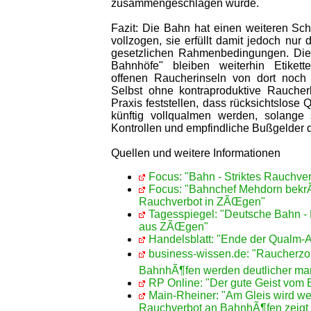
zusammengeschlagen wurde.
Fazit: Die Bahn hat einen weiteren Schri
vollzogen, sie erfüllt damit jedoch nu
gesetzlichen Rahmenbedingungen. Die 
Bahnhöfe" bleiben weiterhin Etikett
offenen Raucherinseln von dort noch 
Selbst ohne kontraproduktive Raucherb
Praxis feststellen, dass rücksichtslose
künftig vollqualmen werden, solange 
Kontrollen und empfindliche Bußgelder 
Quellen und weitere Informationen
Focus: "Bahn - Striktes Rauchve
Focus: "Bahnchef Mehdorn bekrÃ
Rauchverbot in ZÃŒgen"
Tagesspiegel: "Deutsche Bahn - 
aus ZÃŒgen"
Handelsblatt: "Ende der Qualm-A
business-wissen.de: "Raucherzo
BahnhÃ¶fen werden deutlicher mar
RP Online: "Der gute Geist vom 
Main-Rheiner: "Am Gleis wird we
Rauchverbot an BahnhÃ¶fen zeigt 