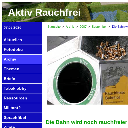
Aktiv Rauchfrei
Startseite
>
Archiv
>
2007
>
September
>
Die Bahn wi
07.08.2026
Aktuelles
Fotodoku
Archiv
Themen
Briefe
Tabaklobby
Ressourcen
Militant?
Sprachfibel
Die Bahn wird noch rauchfreier
Zitate