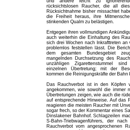
und andere leicht zu ignorierend
rücksichtslosen Raucher, die all die
Rücksichtnahme bisher missachtet habe
die Freiheit heraus, ihre Mitmensche
stinkenden Qualm zu belästigen.
Entgegen ihren vollmundigen Ankündigu
auch weiterhin die Einhaltung des Rau
sich drei Wochen nach Inkrafttreten an
problemlos feststellen lässt. Die Beric
dem gesamten Bundesgebiet zeug
mangelnden Durchsetzung des Rauch
unzähligen Zigarettenstummel si
einzelnen Übertretung; mit der Bes
kommen die Reinigungskräfte der Bahn
Das Rauchverbot ist in den Köpfen v
angekommen, wie sowohl die immer no
Übertretungen zeigen, wie auch die rü
auf entsprechende Hinweise. Auf das 
reagieren die meisten Raucher mit Unv
sogar frech, so der Kommentar eines S
Dinslakener Bahnhof. Schlagzeilen mach
S-Bahn-Triebwagenführers, der nac
Rauchverbot vom angesprochenen Rau