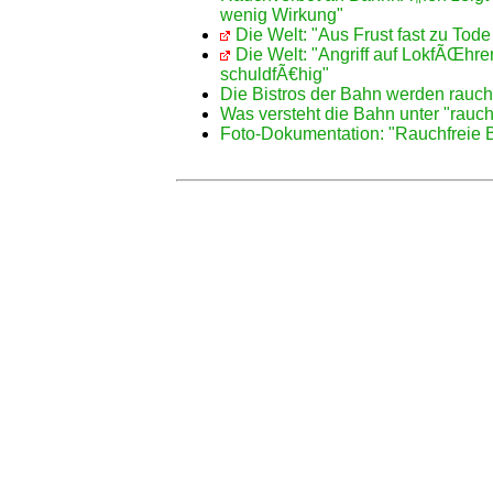
wenig Wirkung"
Die Welt: "Aus Frust fast zu Tode
Die Welt: "Angriff auf LokfÃŒhrer
schuldfÃ€hig"
Die Bistros der Bahn werden rauch
Was versteht die Bahn unter "rauch
Foto-Dokumentation: "Rauchfreie