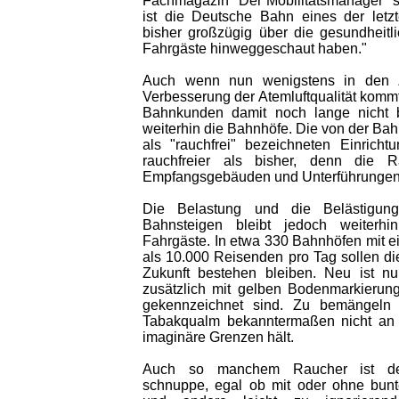
Fachmagazin "Der Mobilitätsmanager" ste
ist die Deutsche Bahn eines der letz
bisher großzügig über die gesundheitli
Fahrgäste hinweggeschaut haben."
Auch wenn nun wenigstens in den Z
Verbesserung der Atemluftqualität kommt,
Bahnkunden damit noch lange nicht be
weiterhin die Bahnhöfe. Die von der Bahn
als "rauchfrei" bezeichneten Einrich
rauchfreier als bisher, denn die 
Empfangsgebäuden und Unterführungen s
Die Belastung und die Belästigun
Bahnsteigen bleibt jedoch weiterhi
Fahrgäste. In etwa 330 Bahnhöfen mit
als 10.000 Reisenden pro Tag sollen d
Zukunft bestehen bleiben. Neu ist nu
zusätzlich mit gelben Bodenmarkieru
gekennzeichnet sind. Zu bemängeln 
Tabakqualm bekanntermaßen nicht an
imaginäre Grenzen hält.
Auch so manchem Raucher ist der
schnuppe, egal ob mit oder ohne bunt