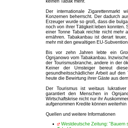
keinen Tabak mehr.
Der internationale Zigarettenmarkt 
Konzernen beherrscht. Der dadurch aus
Erzeuger wurde so groß, dass die bulg
noch von ihrer Tätigkeit leben konnten. 
einer Tonne Tabak reichte nicht mehr 
ernähren. Tabakanbau ist derart teuer,
mehr mit den gewaltigen EU-Subventione
Bis vor zehn Jahren lebte ein Groß
Ognjanowo vom Tabakanbau. Inzwischen a
der Tourismusbranche, andere in der ök
Keiner der Umsteiger bereut diese
gesundheitsschädlicher Arbeit auf den
heute die Bewirtung ihrer Gäste aus dem
Der Tourismus ist weitaus lukrative
garantiert den Menschen in Ognjan
Wirtschaftskrise nicht nur ihr Auskomme
aufgenommen Kredite können weiterhin 
Quellen und weitere Informationen
Westdeutsche Zeitung: "Bauern sat