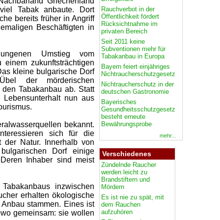
Nachbarland Griechenland
Rauchverbot in der
l viel Tabak anbaute. Dort
Öffentlichkeit fördert
 bereits früher in Angriff
Rücksichtnahme im
maligen Beschäftigten in
privaten Bereich
Seit 2011 keine
Subventionen mehr für
elungenen Umstieg vom
Tabakanbau in Europa
 einem zukunftsträchtigen
Bayern feiert einjähriges
as kleine bulgarische Dorf
Nichtraucherschutzgesetz
bel der mörderischen
Nichtraucherschutz in der
t den Tabakanbau ab. Statt
deutschen Gastronomie
n Lebensunterhalt nun aus
Bayerisches
Tourismus.
Gesundheitsschutzgesetz
besteht erneute
Bewährungsprobe
eralwasserquellen bekannt.
teressieren sich für die
mehr...
t der Natur. Innerhalb von
ulgarischen Dorf einige
Verschiedenes
 Deren Inhaber sind meist
Zündelnde Raucher
werden leicht zu
Brandstiftern und
s Tabakanbaus inzwischen
Mördern
her erhalten ökologische
Es ist nie zu spät, mit
n Anbau stammen. Eines ist
dem Rauchen
aufzuhören
wo gemeinsam: sie wollen