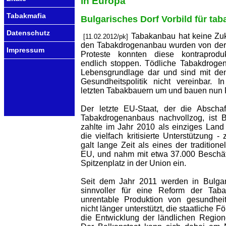
in Europa
Tabakmafia
Bulgarisches Dorf Vorbild für tab
Datenschutz
Tabakanbau hat keine Zuk
[11.02.2012/pk]
den Tabakdrogenanbau wurden von der 
Impressum
Proteste konnten diese kontraprodu
endlich stoppen. Tödliche Tabakdrogen
Lebensgrundlage dar und sind mit den
Gesundheitspolitik nicht vereinbar. I
letzten Tabakbauern um und bauen nun Pe
Der letzte EU-Staat, der die Abscha
Tabakdrogenanbaus nachvollzog, ist B
zahlte im Jahr 2010 als einziges Lan
die vielfach kritisierte Unterstützung -
galt lange Zeit als eines der tradition
EU, und nahm mit etwa 37.000 Beschäf
Spitzenplatz in der Union ein.
Seit dem Jahr 2011 werden in Bulgarie
sinnvoller für eine Reform der Taba
unrentable Produktion von gesundhei
nicht länger unterstützt, die staatliche F
die Entwicklung der ländlichen Regione