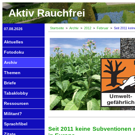
Aktiv Rauchfrei
Startseite
>
Archiv
>
2012
>
Februar
>
Seit 2011 kein
07.08.2026
Aktuelles
Fotodoku
Archiv
Themen
Briefe
Tabaklobby
Ressourcen
Militant?
Sprachfibel
Seit 2011 keine Subventionen
Zitate