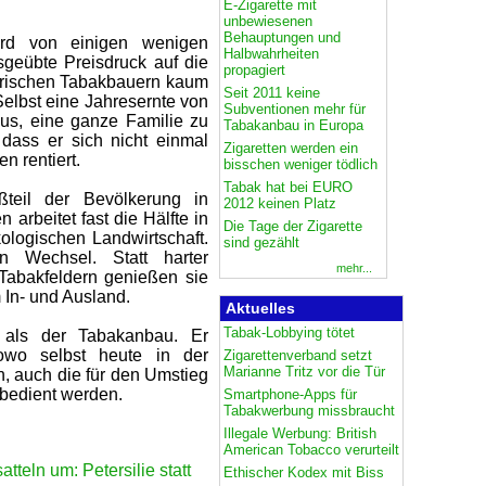
E-Zigarette mit
unbewiesenen
Behauptungen und
wird von einigen wenigen
Halbwahrheiten
geübte Preisdruck auf die
propagiert
arischen Tabakbauern kaum
Seit 2011 keine
Selbst eine Jahresernte von
Subventionen mehr für
aus, eine ganze Familie zu
Tabakanbau in Europa
 dass er sich nicht einmal
Zigaretten werden ein
n rentiert.
bisschen weniger tödlich
Tabak hat bei EURO
teil der Bevölkerung in
2012 keinen Platz
rbeitet fast die Hälfte in
Die Tage der Zigarette
ologischen Landwirtschaft.
sind gezählt
n Wechsel. Statt harter
mehr...
 Tabakfeldern genießen sie
 In- und Ausland.
Aktuelles
Tabak-Lobbying tötet
r als der Tabakanbau. Er
owo selbst heute in der
Zigarettenverband setzt
Marianne Tritz vor die Tür
n, auch die für den Umstieg
bedient werden.
Smartphone-Apps für
Tabakwerbung missbraucht
Illegale Werbung: British
American Tobacco verurteilt
teln um: Petersilie statt
Ethischer Kodex mit Biss