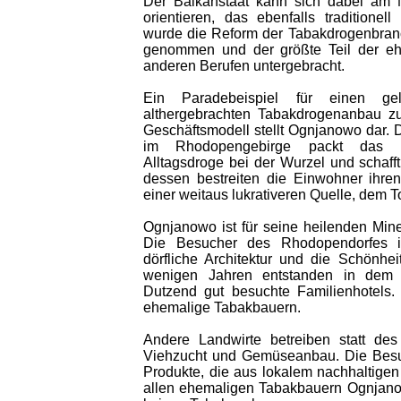
Der Balkanstaat kann sich dabei am 
orientieren, das ebenfalls traditionel
wurde die Reform der Tabakdrogenbranche
genommen und der größte Teil der ehe
anderen Berufen untergebracht.
Ein Paradebeispiel für einen g
althergebrachten Tabakdrogenanbau zu
Geschäftsmodell stellt Ognjanowo dar. D
im Rhodopengebirge packt das Ü
Alltagsdroge bei der Wurzel und schaff
dessen bestreiten die Einwohner ihre
einer weitaus lukrativeren Quelle, dem 
Ognjanowo ist für seine heilenden Min
Die Besucher des Rhodopendorfes in
dörfliche Architektur und die Schönhei
wenigen Jahren entstanden in dem b
Dutzend gut besuchte Familienhotels.
ehemalige Tabakbauern.
Andere Landwirte betreiben statt de
Viehzucht und Gemüseanbau. Die Besuc
Produkte, die aus lokalem nachhaltige
allen ehemaligen Tabakbauern Ognjano