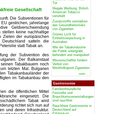
Tür
Illegale Werbung: British
akfreie Gesellschaft
American Tobacco
verurteilt
unft. Die Subventionen für
Zusatzstoffe verstärken
EU gestrichen, jahrelange
das Gesundheitsrisiko
ktive Geldverschwendung
von Zigaretten
 stellen keine nachhaltige
Grünes Licht für
 Zielen der europäischen
Einheitsverpackung in
n Deutschland satteln die
Australien
tersilie statt Tabak an.
Wie die Tabakindustrie
die Politik untergräbt,
ffung der Subvention des
behindert und manipuliert
ulgarien. Der Balkanstaat
Wissenschaftler fordern
d seinen Tabakbauern noch
Verbot von
Mentholkapsel-Zigaretten
 zum letzten Mal. Bulgarien
ellen Tabakanbauländer der
mehr...
tigten im Tabakanbau den
Gastronomie
Familienfreundliche
n die öffentlichen Mittel
Festzelte und
kbranche eingesetzt. Die
Brauchtumsveranstaltungen
sind rauchfrei
tsschädlichem Tabak wird
örderung richtet sich nun auf
Rauchfreie Gastronomie in
Deutschland auf
n und deren Infrastruktur.
Erfolgskurs