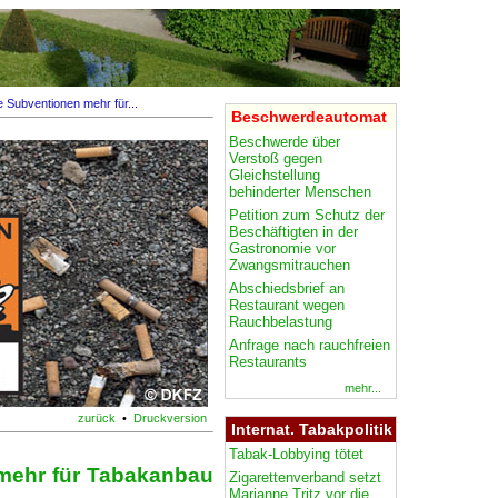
e Subventionen mehr für...
Beschwerdeautomat
Beschwerde über
Verstoß gegen
Gleichstellung
behinderter Menschen
Petition zum Schutz der
Beschäftigten in der
Gastronomie vor
Zwangsmitrauchen
Abschiedsbrief an
Restaurant wegen
Rauchbelastung
Anfrage nach rauchfreien
Restaurants
mehr...
zurück
•
Druckversion
Internat. Tabakpolitik
Tabak-Lobbying tötet
 mehr für Tabakanbau
Zigarettenverband setzt
Marianne Tritz vor die