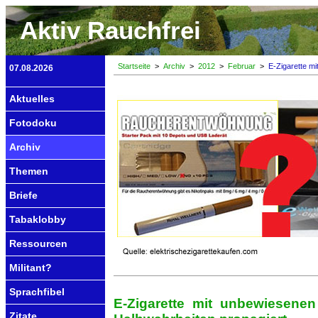
Aktiv Rauchfrei
Startseite
>
Archiv
>
2012
>
Februar
>
E-Zigarette mi
07.08.2026
Aktuelles
Fotodoku
Archiv
Themen
Briefe
Tabaklobby
Ressourcen
Militant?
Sprachfibel
E-Zigarette mit unbewiesene
Zitate