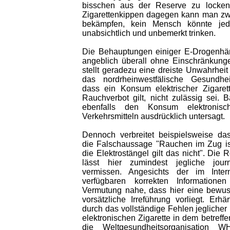
bisschen aus der Reserve zu locken
Zigarettenkippen dagegen kann man zwa
bekämpfen, kein Mensch könnte jed
unabsichtlich und unbemerkt trinken.
Die Behauptungen einiger E-Drogenhänd
angeblich überall ohne Einschränkung
stellt geradezu eine dreiste Unwahrheit
das nordrheinwestfälische Gesundheits
dass ein Konsum elektrischer Zigare
Rauchverbot gilt, nicht zulässig sei.
ebenfalls den Konsum elektronisch
Verkehrsmitteln ausdrücklich untersagt.
Dennoch verbreitet beispielsweise da
die Falschaussage "Rauchen im Zug ist
die Elektrostängel gilt das nicht". Die
lässt hier zumindest jegliche journal
vermissen. Angesichts der im Inter
verfügbaren korrekten Informatione
Vermutung nahe, dass hier eine bewus
vorsätzliche Irreführung vorliegt. Erh
durch das vollständige Fehlen jeglicher 
elektronischen Zigarette in dem betreff
die Weltgesundheitsorganisation