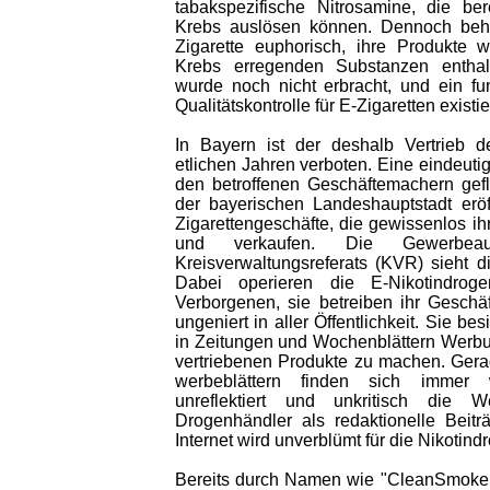
tabakspezifische Nitrosamine, die be
Krebs auslösen können. Dennoch behau
Zigarette euphorisch, ihre Produkte w
Krebs erregenden Substanzen enthal
wurde noch nicht erbracht, und ein fu
Qualitätskontrolle für E-Zigaretten existie
In Bayern ist der deshalb Vertrieb de
etlichen Jahren verboten. Eine eindeuti
den betroffenen Geschäftemachern geflis
der bayerischen Landeshauptstadt eröf
Zigarettengeschäfte, die gewissenlos ih
und verkaufen. Die Gewerbeau
Kreisverwaltungsreferats (KVR) sieht d
Dabei operieren die E-Nikotindrog
Verborgenen, sie betreiben ihr Geschä
ungeniert in aller Öffentlichkeit. Sie bes
in Zeitungen und Wochenblättern Werbung
vertriebenen Produkte zu machen. Gera
werbeblättern finden sich immer 
unreflektiert und unkritisch die 
Drogenhändler als redaktionelle Beit
Internet wird unverblümt für die Nikotin
Bereits durch Namen wie "CleanSmoker