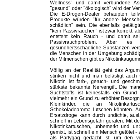
Wellness" und damit verbundene Ass
"gesund" oder "ökologisch" wird der Verb
Die E-Drogen-Dealer behaupten teilwe
Produkte würden "für andere Mensch
schädlich" sein. Die ebenfalls getäti
"kein Passivrauchen" ist zwar korrekt, ab
entsteht kein Rauch - und damit selb
Passivrauchproblem. Aber es
gesundheitsschädliche Substanzen verd
die Menschen in der Umgebung schädi
der Mitmenschen gibt es Nikotinkaugumm
Völlig an der Realität geht das Argum
stinken nicht und man belästigt auch 
Nikotin ist farb-, geruch- und gesch
stärkste bekannte Nervengift. Die m
Suchtstoffs ist keinesfalls ein Grun
vielmehr ein Grund zu erhöhter Besorgni
Kleinkinder, die an Nikotinkartu
Schokoladearoma lutschen könnten. A
Ersatzdroge kann durch undichte, ausl
schnell in Lebensgefahr geraten. Mit de
Nikotinkartuschen, unbemerkt und un
gemixt, ist schnell ein Mensch getötet -
als Partygag gedacht ist, um den v