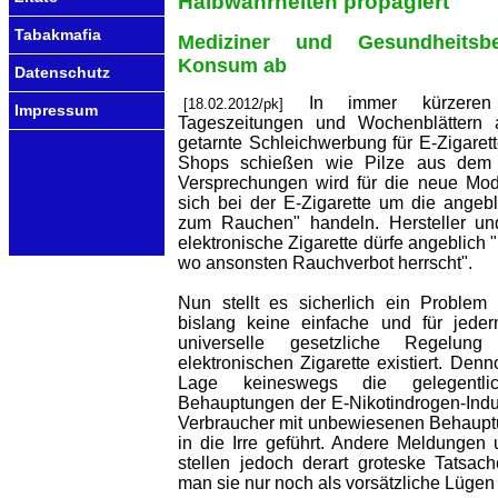
Halbwahrheiten propagiert
Tabakmafia
Mediziner und Gesundheits
Konsum ab
Datenschutz
In immer kürzeren
[18.02.2012/pk]
Impressum
Tageszeitungen und Wochenblättern al
getarnte Schleichwerbung für E-Zigarett
Shops schießen wie Pilze aus dem 
Versprechungen wird für die neue Mod
sich bei der E-Zigarette um die angebl
zum Rauchen" handeln. Hersteller un
elektronische Zigarette dürfe angeblich 
wo ansonsten Rauchverbot herrscht".
Nun stellt es sicherlich ein Problem
bislang keine einfache und für jeder
universelle gesetzliche Regelu
elektronischen Zigarette existiert. Denno
Lage keineswegs die gelegentli
Behauptungen der E-Nikotindrogen-Indus
Verbraucher mit unbewiesenen Behaupt
in die Irre geführt. Andere Meldunge
stellen jedoch derart groteske Tatsac
man sie nur noch als vorsätzliche Lüge