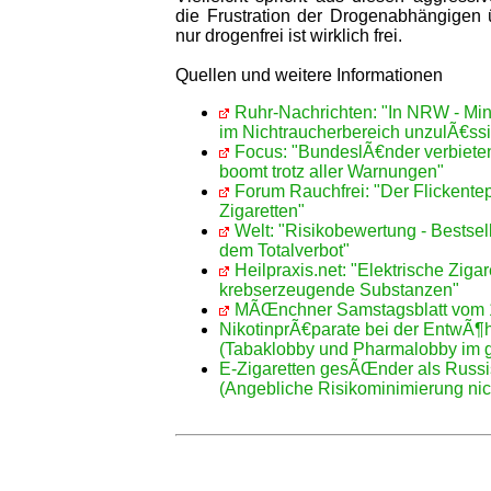
die Frustration der Drogenabhängigen ü
nur drogenfrei ist wirklich frei.
Quellen und weitere Informationen
Ruhr-Nachrichten: "In NRW - Mini
im Nichtraucherbereich unzulÃ€ssi
Focus: "BundeslÃ€nder verbieten
boomt trotz aller Warnungen"
Forum Rauchfrei: "Der Flickentep
Zigaretten"
Welt: "Risikobewertung - Bestsell
dem Totalverbot"
Heilpraxis.net: "Elektrische Zigar
krebserzeugende Substanzen"
MÃŒnchner Samstagsblatt vom 1
NikotinprÃ€parate bei der EntwÃ¶h
(Tabaklobby und Pharmalobby im g
E-Zigaretten gesÃŒnder als Russi
(Angebliche Risikominimierung nich