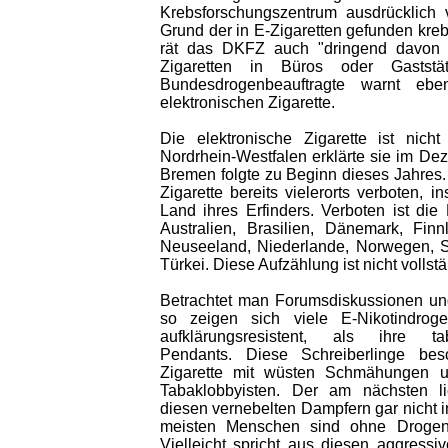
Krebsforschungszentrum ausdrücklich 
Grund der in E-Zigaretten gefunden kr
rät das DKFZ auch "dringend davon
Zigaretten in Büros oder Gaststä
Bundesdrogenbeauftragte warnt ebe
elektronischen Zigarette.
Die elektronische Zigarette ist nich
Nordrhein-Westfalen erklärte sie im Dez
Bremen folgte zu Beginn dieses Jahres. 
Zigarette bereits vielerorts verboten, 
Land ihres Erfinders. Verboten ist di
Australien, Brasilien, Dänemark, Fin
Neuseeland, Niederlande, Norwegen, S
Türkei. Diese Aufzählung ist nicht vollstä
Betrachtet man Forumsdiskussionen un
so zeigen sich viele E-Nikotindrog
aufklärungsresistent, als ihre ta
Pendants. Diese Schreiberlinge bes
Zigarette mit wüsten Schmähungen u
Tabaklobbyisten. Der am nächsten l
diesen vernebelten Dampfern gar nicht 
meisten Menschen sind ohne Drogen 
Vielleicht spricht aus diesen aggress