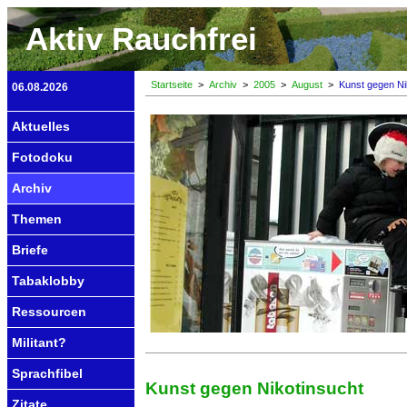
Aktiv Rauchfrei
Startseite
>
Archiv
>
2005
>
August
>
Kunst gegen Ni
06.08.2026
Aktuelles
Fotodoku
Archiv
Themen
Briefe
Tabaklobby
Ressourcen
Militant?
Sprachfibel
Kunst gegen Nikotinsucht
Zitate