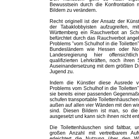
Bewusstsein durch die Konfrontation 
Bildern zu verändern.
Recht originell ist der Ansatz der Küns
der Tabaklobbyisten aufzugreifen, m
Württemberg ein Rauchverbot an Schu
befürchtet durch das Rauchverbot ange
Problems "vom Schulhof in die Toiletten
Bundesländern wie Hessen oder Nord
Landesregierung hier offensicht
qualifizierten Lehrkräften, noch ihren 
Auseinandersetzung mit dem größten D
Jugend zu.
Indem die Künstler diese Ausrede v
Problems vom Schulhof in die Toiletten"
sie bereits einer passenden Gegenmaßn
schufen transportable Toilettenhäuschen
außen auf allen vier Wänden mit den wi
sind. Diesen Bildern ist man, so die 
ausgesetzt und kann sich ihnen nicht en
Die Toilettenhäuschen sind faltbar, 
großen Anzahl mit vertretbarem Auf
erleichtert die Nutzung über den W