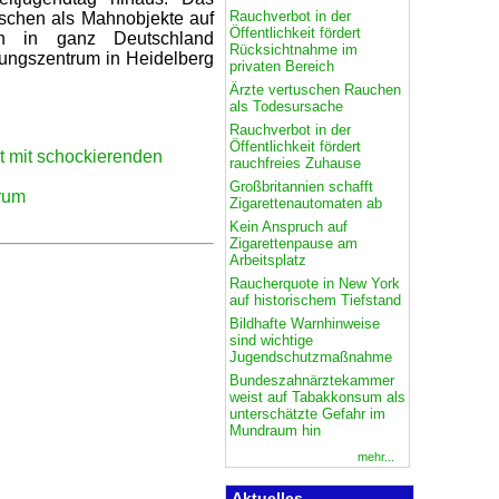
Rauchverbot in der
äuschen als Mahnobjekte auf
Öffentlichkeit fördert
en in ganz Deutschland
Rücksichtnahme im
hungszentrum in Heidelberg
privaten Bereich
Ärzte vertuschen Rauchen
als Todesursache
Rauchverbot in der
Öffentlichkeit fördert
t mit schockierenden
rauchfreies Zuhause
Großbritannien schafft
rum
Zigarettenautomaten ab
Kein Anspruch auf
Zigarettenpause am
Arbeitsplatz
Raucherquote in New York
auf historischem Tiefstand
Bildhafte Warnhinweise
sind wichtige
Jugendschutzmaßnahme
Bundeszahnärztekammer
weist auf Tabakkonsum als
unterschätzte Gefahr im
Mundraum hin
mehr...
Aktuelles