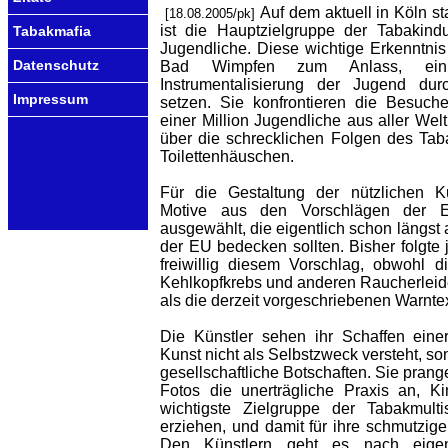
Auf dem aktuell in Köln s
[18.08.2005/pk]
ist die Hauptzielgruppe der Tabakindu
Tabakmafia
Jugendliche. Diese wichtige Erkenntnis
Datenschutz
Bad Wimpfen zum Anlass, ein
Instrumentalisierung der Jugend dur
Impressum
setzen. Sie konfrontieren die Besuche
einer Million Jugendliche aus aller Wel
über die schrecklichen Folgen des Ta
Toilettenhäuschen.
Für die Gestaltung der nützlichen K
Motive aus den Vorschlägen der E
ausgewählt, die eigentlich schon längst 
der EU bedecken sollten. Bisher folgte
freiwillig diesem Vorschlag, obwohl d
Kehlkopfkrebs und anderen Raucherleide
als die derzeit vorgeschriebenen Warnte
Die Künstler sehen ihr Schaffen einer
Kunst nicht als Selbstzweck versteht, son
gesellschaftliche Botschaften. Sie pran
Fotos die unerträgliche Praxis an, K
wichtigste Zielgruppe der Tabakmulti
erziehen, und damit für ihre schmutzige
Den Künstlern geht es nach eige