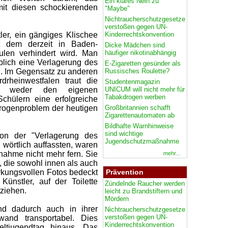
Ein klares Nein zu
mit diesen schockierenden
"Maybe"
Nichtraucherschutzgesetze
verstoßen gegen UN-
Kinderrechtskonvention
tler, ein gängiges Klischee
it dem derzeit in Baden-
Dicke Mädchen sind
häufiger nikotinabhängig
len verhindert wird. Man
blich eine Verlagerung des
E-Zigaretten gesünder als
Russisches Roulette?
". Im Gegensatz zu anderen
rheinwestfalen traut die
Studentenmagazin
UNICUM will nicht mehr für
lich weder den eigenen
Tabakdrogen werben
Schülern eine erfolgreiche
Großbritannien schafft
rogenproblem der heutigen
Zigarettenautomaten ab
Bildhafte Warnhinweise
sind wichtige
on der "Verlagerung des
Jugendschutzmaßnahme
 wörtlich auffassten, waren
ahme nicht mehr fern. Sie
mehr...
, die sowohl innen als auch
Prävention
rkungsvollen Fotos bedeckt
Künstler, auf der Toilette
Zündelnde Raucher werden
tziehen.
leicht zu Brandstiftern und
Mördern
und dadurch auch in ihrer
Nichtraucherschutzgesetze
verstoßen gegen UN-
wand transportabel. Dies
Kinderrechtskonvention
eltjugendtag hinaus. Das