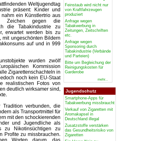
tattfindenden Weltjugendtag
Feinstaub wird nicht nur
strie präsent: Kinder und
von Kraftfahrzeugen
produziert
 nahm ein Künstlertrio aus
 Zeichen gegen die
Anfrage wegen
Tabakwerbung in
ch die Tabakindustrie zu
Zeitungen, Zeitschriften
r, erwartet werden bis zu
etc.
t, mit ungeschönten Bildern
Anfrage wegen
bakkonsums auf und in 999
Sponsoring durch
Tabakindustrie (Verbände
und Parteien)
unstobjekte wurden zwölf
Bitte um Begleichung der
uropäischen Kommission
Reinigungskosten für
alle Zigarettenschachteln in
Garderobe
 jedoch noch kein EU-Staat
mehr...
ie realistischen Fotos von
n deutlich wirksamer sind,
Jugendschutz
xte.
Smartphone-Apps für
Tabakwerbung missbraucht
 Tradition verbunden, die
Verkauf von Zigaretten mit
dern als Transportmittel für
Aromakapsel in
gern mit den schockierenden
Deutschland illegal
inder und Jugendliche als
Zusatzstoffe verstärken
s zu Nikotinsüchtigen zu
das Gesundheitsrisiko von
n Profite zu missbrauchen.
Zigaretten
nen Worten darum, das