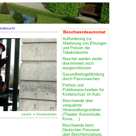
kotinsucht
Beschwerdeautomat
Aufforderung zur
Ablehnung von Ehrungen
und Preisen der
Tabakindustrie
Raucher werden weder
diskriminiert noch
ausgeschlossen
Gesundheitsgefährdung
durch Passivrauchen
Petition und
Politikeranschreiben für
Kinderschutz im Auto
Beschwerde über
verqualmte
Veranstaltungsstätten
(Theater, Konzertsäle,
zurück
•
Druckversion
Kinos, ...)
Beschwerde beim
Deutschen Presserat
über Berichterstattung