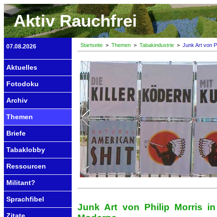
Aktiv Rauchfrei
Startseite
>
Themen
>
Tabakindustrie
>
Junk Art von Ph
07.08.2026
Aktuelles
Fotodoku
Archiv
Themen
Briefe
Tabaklobby
Ressourcen
Militant?
Sprachfibel
Junk Art von Philip Morris i
Zitate