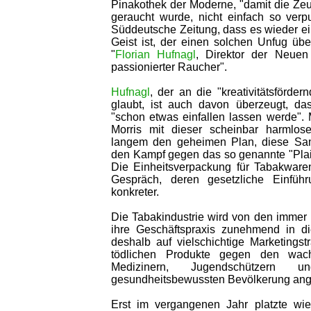
Pinakothek der Moderne, "damit die Zeug
geraucht wurde, nicht einfach so verpu
Süddeutsche Zeitung, dass es wieder ein
Geist ist, der einen solchen Unfug über
"
Florian Hufnagl
, Direktor der Neue
passionierter Raucher".
Hufnagl
, der an die "kreativitätsförde
glaubt, ist auch davon überzeugt, das
"schon etwas einfallen lassen werde". 
Morris mit dieser scheinbar harmlose
langem den geheimen Plan, diese Sam
den Kampf gegen das so genannte "Plai
Die Einheitsverpackung für Tabakwaren
Gespräch, deren gesetzliche Einfüh
konkreter.
Die Tabakindustrie wird von den immer
ihre Geschäftspraxis zunehmend in di
deshalb auf vielschichtige Marketingstr
tödlichen Produkte gegen den wac
Medizinern, Jugendschützern 
gesundheitsbewussten Bevölkerung an
Erst im vergangenen Jahr platzte wie