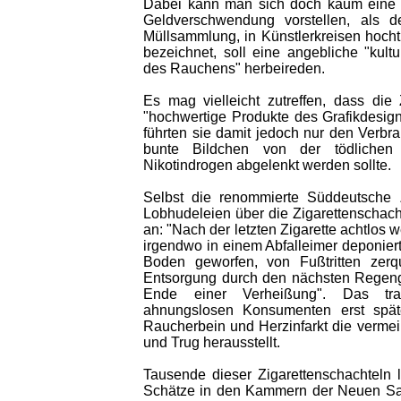
Dabei kann man sich doch kaum eine w
Geldverschwendung vorstellen, als 
Müllsammlung, in Künstlerkreisen hocht
bezeichnet, soll eine angebliche "kult
des Rauchens" herbeireden.
Es mag vielleicht zutreffen, dass die
"hochwertige Produkte des Grafikdesigns
führten sie damit jedoch nur den Verbrau
bunte Bildchen von der tödlichen 
Nikotindrogen abgelenkt werden sollte.
Selbst die renommierte Süddeutsche Z
Lobhudeleien über die Zigarettenschacht
an: "Nach der letzten Zigarette achtlos 
irgendwo in einem Abfalleimer deponiert,
Boden geworfen, von Fußtritten zerqu
Entsorgung durch den nächsten Regengu
Ende einer Verheißung". Das tra
ahnungslosen Konsumenten erst spät
Raucherbein und Herzinfarkt die vermei
und Trug herausstellt.
Tausende dieser Zigarettenschachteln 
Schätze in den Kammern der Neuen S