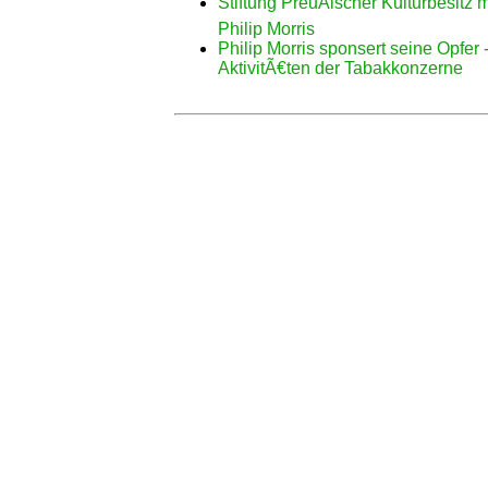
Stiftung PreuÃischer Kulturbesit
Philip Morris
Philip Morris sponsert seine Opfer
AktivitÃ€ten der Tabakkonzerne