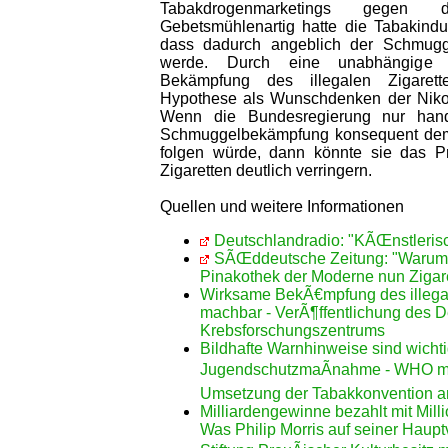
Tabakdrogenmarketings gegen di
Gebetsmühlenartig hatte die Tabakindu
dass dadurch angeblich der Schmugg
werde. Durch eine unabhängige 
Bekämpfung des illegalen Zigarett
Hypothese als Wunschdenken der Nikoti
Wenn die Bundesregierung nur hand
Schmuggelbekämpfung konsequent dem 
folgen würde, dann könnte sie das Pro
Zigaretten deutlich verringern.
Quellen und weitere Informationen
Deutschlandradio: "KÃŒnstleris
SÃŒddeutsche Zeitung: "Warum
Pinakothek der Moderne nun Zigare
Wirksame BekÃ€mpfung des illegal
machbar - VerÃ¶ffentlichung des 
Krebsforschungszentrums
Bildhafte Warnhinweise sind wicht
JugendschutzmaÃnahme - WHO m
Umsetzung der Tabakkonvention a
Milliardengewinne bezahlt mit Mil
Was Philip Morris auf seiner Hau