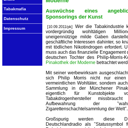
Moderne
Tabakmafia
Auswüchse eines angeblic
Sponsorings der Kunst
Datenschutz
Wer die Tabakindustrie k
[10.09.2011/pk]
Impressum
vordergründig wohltätigen Milli
uneigennützige milde Gaben darstelle
geschäftliche Interessen dahinter, so kn
mit tödlichen Nikotindrogen erfordert. 
muss auch das finanzielle Engagement 
deutschen Tochter des Philip-Morris-
Pinakothek der Moderne
betrachtet werd
Mit seiner werbewirksam ausgeschlacht
sich Philip Morris nicht nur einen
vermeintlichen Wohltäter, sondern auc
Sammlung in der Münchener Pinak
eigentlich für Kunstobjekte 
Tabakdrogenhersteller missbrauc
Aufbewahrung der "wahrsc
Zigarettenschachtelsammlung der Welt".
Großspurig werden diese Dro
Deutschlandradio als "Statussymbol f