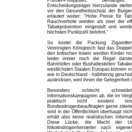
Prümel-Philippsen, bemängelt
Entscheidungsträger hierzulande stellen
vor den Gesundheitsschutz der Bürger
erläutert weiter: "Hohe Preise für Ta
Rauchverbote werden als zwei der ef
Tabakprävention eingestuft und wer
höchsten Punktzahl belohnt."
So kostet die Packung Zigaretten 
Vereinigten Königreich fast das Doppel
den britischen Inseln werden Kinder nic
leider immer noch die Regel darste
Bahnhöfen oder Bushaltestellen Tabakw
westlichsten Staaten Europas können nik
wie in Deutschland - halbherzig gesch
austricksen, weil ihnen die Gelegenheit d
Besonders schlecht schneid
Informationskampagnen ab, die im Vergle
praktisch nicht existent 
Bundesdrogenbeauftragten gerne zitie
sind in der Öffentlichkeit überhaupt nic
erhält also keine realistischen Infor
Diese Lücke, die Macht der Unw
Nikotindrogenhersteller nach eige