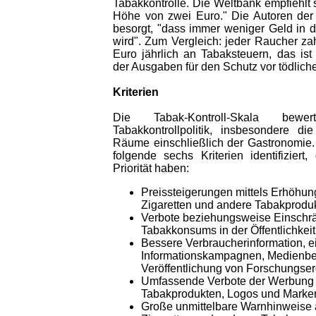
Tabakkontrolle. Die Weltbank empfiehlt 
Höhe von zwei Euro." Die Autoren der 
besorgt, "dass immer weniger Geld in di
wird". Zum Vergleich: jeder Raucher zahl
Euro jährlich an Tabaksteuern, das is
der Ausgaben für den Schutz vor tödlic
Kriterien
Die Tabak-Kontroll-Skala bew
Tabakkontrollpolitik, insbesondere die 
Räume einschließlich der Gastronomie
folgende sechs Kriterien identifiziert,
Priorität haben:
Preissteigerungen mittels Erhöhun
Zigaretten und andere Tabakprodu
Verbote beziehungsweise Einschr
Tabakkonsums in der Öffentlichkeit
Bessere Verbraucherinformation, ein
Informationskampagnen, Medienber
Veröffentlichung von Forschungse
Umfassende Verbote der Werbung 
Tabakprodukten, Logos und Mark
Große unmittelbare Warnhinweise