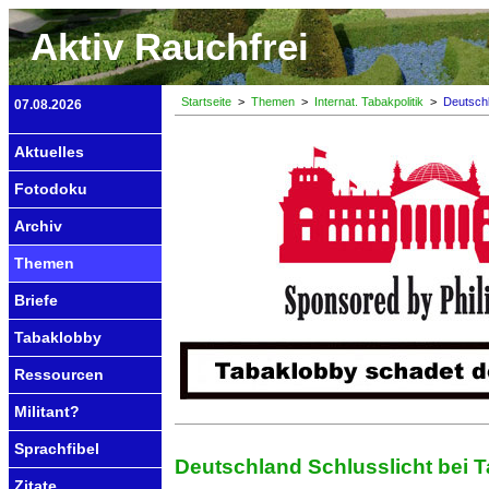
Aktiv Rauchfrei
Startseite
>
Themen
>
Internat. Tabakpolitik
>
Deutschl
07.08.2026
Aktuelles
Fotodoku
Archiv
Themen
Briefe
Tabaklobby
Ressourcen
Militant?
Sprachfibel
Deutschland Schlusslicht bei T
Zitate