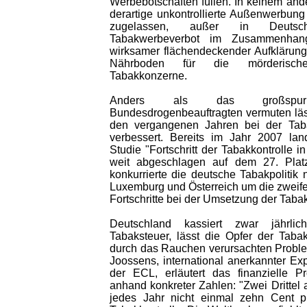
Werbebotschaften füllen. In keinem and
derartige unkontrollierte Außenwerbung
zugelassen, außer in Deutsc
Tabakwerbeverbot im Zusammenhang
wirksamer flächendeckender Aufklärung
Nährboden für die mörderische 
Tabakkonzerne.
Anders als das großspur
Bundesdrogenbeauftragten vermuten läss
den vergangenen Jahren bei der Tabak
verbessert. Bereits im Jahr 2007 lan
Studie "Fortschritt der Tabakkontrolle 
weit abgeschlagen auf dem 27. Plat
konkurrierte die deutsche Tabakpolitik 
Luxemburg und Österreich um die zweifel
Fortschritte bei der Umsetzung der Tabak
Deutschland kassiert zwar jährlic
Tabaksteuer, lässt die Opfer der Tabak
durch das Rauchen verursachten Probl
Joossens, international anerkannter Exp
der ECL, erläutert das finanzielle P
anhand konkreter Zahlen: "Zwei Drittel 
jedes Jahr nicht einmal zehn Cent p