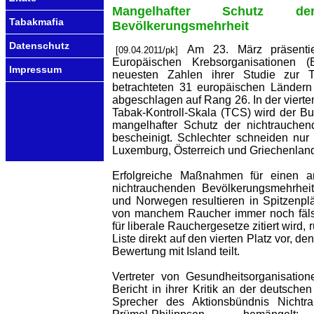
Mangelhafter Schutz der
Tabakmafia
Bevölkerungsmehrheit
Datenschutz
Am 23. März präsentie
[09.04.2011/pk]
Europäischen Krebsorganisationen 
Impressum
neuesten Zahlen ihrer Studie zur T
betrachteten 31 europäischen Ländern 
abgeschlagen auf Rang 26. In der vierte
Tabak-Kontroll-Skala (TCS) wird der Bu
mangelhafter Schutz der nichtrauchen
bescheinigt. Schlechter schneiden nur
Luxemburg, Österreich und Griechenland
Erfolgreiche Maßnahmen für einen 
nichtrauchenden Bevölkerungsmehrheit 
und Norwegen resultieren in Spitzenplä
von manchem Raucher immer noch fälsc
für liberale Rauchergesetze zitiert wird,
Liste direkt auf den vierten Platz vor, de
Bewertung mit Island teilt.
Vertreter von Gesundheitsorganisatio
Bericht in ihrer Kritik an der deutschen
Sprecher des Aktionsbündnis Nicht