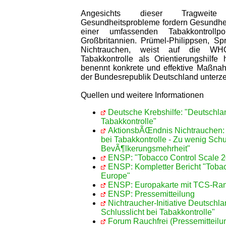
Angesichts dieser Tragweite
Gesundheitsprobleme fordern Gesundhe
einer umfassenden Tabakkontrollp
Großbritannien. Prümel-Philippsen, Sp
Nichtrauchen, weist auf die WHO
Tabakkontrolle als Orientierungshilf
benennt konkrete und effektive Maßna
der Bundesrepublik Deutschland unterzeic
Quellen und weitere Informationen
Deutsche Krebshilfe: "Deutschlan
Tabakkontrolle"
AktionsbÃŒndnis Nichtrauchen: 
bei Tabakkontrolle - Zu wenig Sch
BevÃ¶lkerungsmehrheit"
ENSP: "Tobacco Control Scale 2
ENSP: Kompletter Bericht "Tobac
Europe"
ENSP: Europakarte mit TCS-Ran
ENSP: Pressemitteilung
Nichtraucher-Initiative Deutschl
Schlusslicht bei Tabakkontrolle"
Forum Rauchfrei (Pressemitteilu