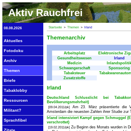
Aktiv Rauchfrei
Startseite
>
Themen
>
Irland
08.08.2026
Themenarchiv
Aktuelles
Fotodoku
Arbeitsplatz
Elektronische Ziga
Gesundheitswesen
Irland
Archiv
Medizin
Inlandspoliti
Schwangerschaft
Sponsoring
Themen
Tabaksteuer
Tabakwarenautom
Zusatzstoffe
Briefe
Irland
Tabaklobby
Deutschland Schlusslicht bei Tabakkon
Ressourcen
Bevölkerungsmehrheit)
Am 23. März präsentierte die V
[09.04.2011/pk]
Militant?
Amsterdam die neuesten Zahlen ihrer Studie zur T
Irland intensiviert Kampf gegen Schmuggel (Ei
Sprachfibel
verschrottet)
Zu Beginn des Monats wurden in Du
[19.02.2011/pk]
Zitate