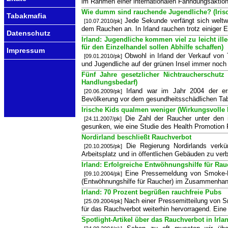
im Rahmen einer internationalen Fahndungsaktion
Wie dumm sind rauchende Jugendliche? (Irisc
Tabakmafia
Jede Sekunde verfängt sich weltwe
[10.07.2010/pk]
dem Rauchen an. In Irland rauchen trotz einiger E
Datenschutz
Irland: Jugendliche kommen viel zu leicht il
für den Einzelhandel sollen Abhilfe schaffen)
Impressum
Obwohl in Irland der Verkauf von
[09.01.2010/pk]
und Jugendliche auf der grünen Insel immer noch 
Fünf Jahre gesetzlicher Nichtraucherschutz 
Handlungsbedarf)
Irland war im Jahr 2004 der e
[20.06.2009/pk]
Bevölkerung vor dem gesundheitsschädlichen Taba
Irische Kids qualmen weniger (Wirkungsvoll
Die Zahl der Raucher unter den i
[24.11.2007/pk]
gesunken, wie eine Studie des Health Promotion R
Nordirland beschließt Rauchverbot
Die Regierung Nordirlands ver
[20.10.2005/pk]
Arbeitsplatz und in öffentlichen Gebäuden zu verb
Irland: Erfolgreiche Entwöhnungshilfe für Rau
Eine Pressemeldung von Smoke-Fr
[09.10.2004/pk]
(Entwöhnungshilfe für Raucher) im Zusammenhan
Irland: 70 Prozent begrüßen rauchfreie Pubs
Nach einer Pressemitteilung von S
[25.09.2004/pk]
für das Rauchverbot weiterhin hervorragend. Ei
Spotlight-Artikel über das Rauchverbot in Irla