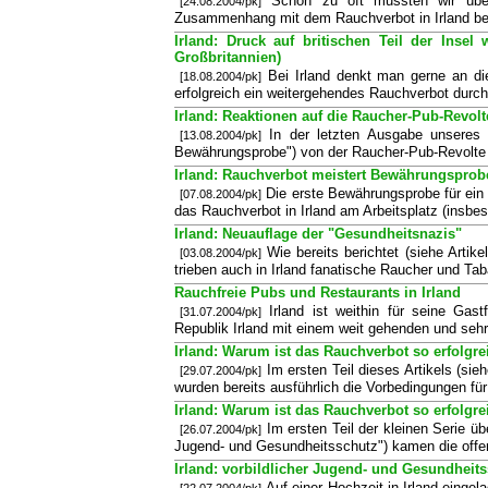
Schon zu oft mussten wir über
[24.08.2004/pk]
Zusammenhang mit dem Rauchverbot in Irland beri
Irland: Druck auf britischen Teil der Insel
Großbritannien)
Bei Irland denkt man gerne an die
[18.08.2004/pk]
erfolgreich ein weitergehendes Rauchverbot durch
Irland: Reaktionen auf die Raucher-Pub-Revolt
In der letzten Ausgabe unseres I
[13.08.2004/pk]
Bewährungsprobe") von der Raucher-Pub-Revolte 
Irland: Rauchverbot meistert Bewährungsprobe
Die erste Bewährungsprobe für ein
[07.08.2004/pk]
das Rauchverbot in Irland am Arbeitsplatz (insbe
Irland: Neuauflage der "Gesundheitsnazis"
Wie bereits berichtet (siehe Artike
[03.08.2004/pk]
trieben auch in Irland fanatische Raucher und Ta
Rauchfreie Pubs und Restaurants in Irland
Irland ist weithin für seine Gas
[31.07.2004/pk]
Republik Irland mit einem weit gehenden und seh
Irland: Warum ist das Rauchverbot so erfolgrei
Im ersten Teil dieses Artikels (sie
[29.07.2004/pk]
wurden bereits ausführlich die Vorbedingungen fü
Irland: Warum ist das Rauchverbot so erfolgrei
Im ersten Teil der kleinen Serie übe
[26.07.2004/pk]
Jugend- und Gesundheitsschutz") kamen die offen
Irland: vorbildlicher Jugend- und Gesundheit
Auf einer Hochzeit in Irland eing
[22.07.2004/pk]