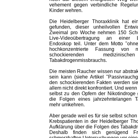
vehement gegen verbindliche Regelu
Kinder wehren.
Die Heidelberger Thoraxklinik hat ei
gefunden, dieser unheilvollen Entwi
Zweimal pro Woche nehmen 150 Schül
Live-Videoübertragung an einer 
Endoskop teil. Unter dem Motto "ohne
hochkonzentrierte Fassung von 
schockierenden medizinis
Tabakdrogenmissbrauchs.
Die meisten Raucher wissen nur abstrak
sein kann (siehe Artikel "Passivrauchge
den schockierenden Fakten werden sie 
allem nicht direkt konfrontiert. Und wen
selbst zu den Opfern der Nikotindroge
die Folgen eines jahrzehntelangen 
mehr umkehren.
Aber gerade weil es für sie selbst schon 
Krebspatienten in der Heidelberger Th
Aufklärung über die Folgen des Tabakd
Deshalb finden sich genügend Fre
schmerzhaften Untersuchungen vor einem