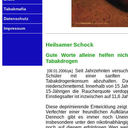
Tabakmafia
Datenschutz
Impressum
Heilsamer Schock
Gute Worte alleine helfen nic
Tabakdrogen
Seit Jahrzehnten versuch
[08.01.2006/pk]
Schüler mit einer sanften Au
Tabakdrogenkonsum abzuhalten. D
niederschmetternd. Innerhalb von 15 Jahr
15-Jährigen die Raucherquote verdoppe
Einstiegsalter ist inzwischen auf 11,6 J
Diese deprimierende Entwicklung zeigt d
Verfechter einer freundlichen Aufklär
Dennoch gibt es immer noch Uneinsi
insbesondere unter den nikotinabhäng
noch auf diesem erfolglosen Weg weit