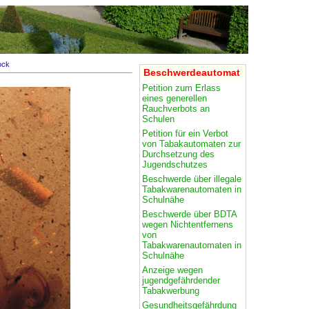
ock
Beschwerdeautomat
Petition zum Erlass
eines generellen
Rauchverbots an
Schulen
Petition für ein Verbot
von Tabakautomaten zur
Durchsetzung des
Jugendschutzes
Beschwerde über illegale
Tabakwarenautomaten in
Schulnähe
Beschwerde über BDTA
wegen Nichtentfernens
von
Tabakwarenautomaten in
Schulnähe
Anzeige wegen
jugendgefährdender
Tabakwerbung
Gesundheitsgefährdung