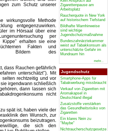
Kein Anspruch auf
ngen zum Schutz unserer
Zigarettenpause am
Arbeitsplatz
Raucherquote in New York
auf historischem Tiefstand
ne wirkungsvolle Methode
cklung entgegenzuwirken.
Bildhafte Warnhinweise
sind wichtige
er im Hörsaal über eine
Jugendschutzmaßnahme
Lungenuntersuchung per
Bundeszahnärztekammer
 Kippe" erhalten sie eine
weist auf Tabakkonsum als
nüchternen Fakten und
unterschätzte Gefahr im
chen Bildern des
Mundraum hin
mehr...
t, dass Rauchen gefährlich
Jugendschutz
fahren unterschätzt"). Mit
selten rechtzeitig und vor
Smartphone-Apps für
Tabakwerbung missbraucht
n sie irgendwann schließlich
 gehören, dann lassen sich
Verkauf von Zigaretten mit
Aromakapsel in
Tabakdrogenkonsums nicht
Deutschland illegal
Zusatzstoffe verstärken
das Gesundheitsrisiko von
zu spät ist, haben viele der
Zigaretten
oraxklinik den Wunsch, zur
Ein klares Nein zu
rogenkonsums beizutragen.
"Maybe"
iwillige, die sich den
Nichtraucherschutzgesetze
 Live-Publikum stellen.