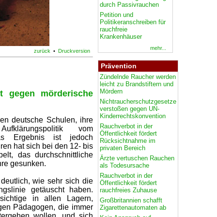
durch Passivrauchen
Petition und
Politikeranschreiben für
rauchfreie
Krankenhäuser
mehr...
zurück
•
Druckversion
Prävention
Zündelnde Raucher werden
leicht zu Brandstiftern und
Mördern
ht gegen mörderische
Nichtraucherschutzgesetze
verstoßen gegen UN-
Kinderrechtskonvention
en deutsche Schulen, ihre
Rauchverbot in der
fklärungspolitik vom
Öffentlichkeit fördert
as Ergebnis ist jedoch
Rücksichtnahme im
en hat sich bei den 12- bis
privaten Bereich
lt, das durchschnittliche
Ärzte vertuschen Rauchen
ahre gesunken.
als Todesursache
Rauchverbot in der
eutlich, wie sehr sich die
Öffentlichkeit fördert
ungslinie getäuscht haben.
rauchfreies Zuhause
chtige in allen Lagern,
Großbritannien schafft
igen Pädagogen, die immer
Zigarettenautomaten ab
ergehen wollen, und sich