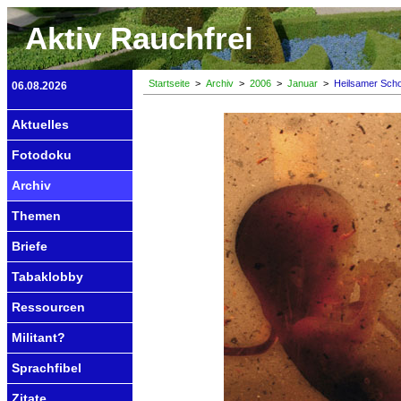
Aktiv Rauchfrei
Startseite
>
Archiv
>
2006
>
Januar
>
Heilsamer Sch
06.08.2026
Aktuelles
Fotodoku
Archiv
Themen
Briefe
Tabaklobby
Ressourcen
Militant?
Sprachfibel
Zitate