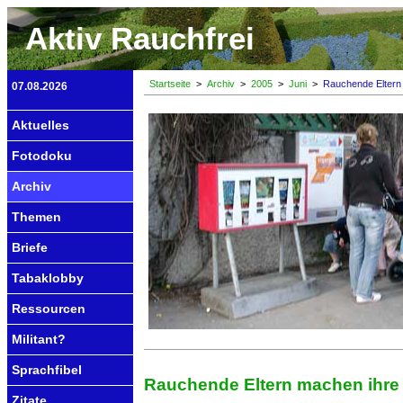
Aktiv Rauchfrei
Startseite
>
Archiv
>
2005
>
Juni
>
Rauchende Eltern 
07.08.2026
Aktuelles
Fotodoku
Archiv
Themen
Briefe
Tabaklobby
Ressourcen
Militant?
Sprachfibel
Rauchende Eltern machen ihre 
Zitate