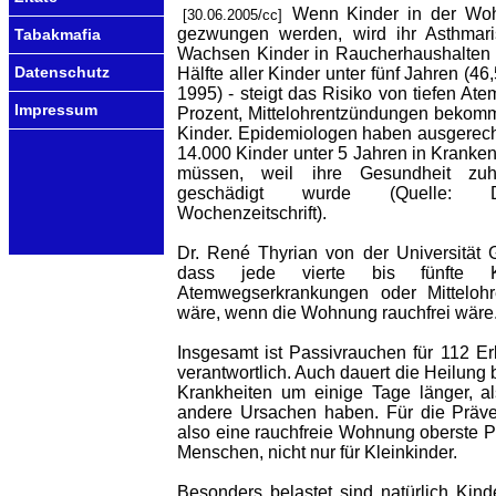
Wenn Kinder in der Wo
[30.06.2005/cc]
gezwungen werden, wird ihr Asthmaris
Tabakmafia
Wachsen Kinder in Raucherhaushalten a
Datenschutz
Hälfte aller Kinder unter fünf Jahren (4
1995) - steigt das Risiko von tiefen 
Impressum
Prozent, Mittelohrentzündungen bekom
Kinder. Epidemiologen haben ausgerechn
14.000 Kinder unter 5 Jahren in Krank
müssen, weil ihre Gesundheit zu
geschädigt wurde (Quelle: De
Wochenzeitschrift).
Dr. René Thyrian von der Universität G
dass jede vierte bis fünfte Kl
Atemwegserkrankungen oder Mitteloh
wäre, wenn die Wohnung rauchfrei wäre
Insgesamt ist Passivrauchen für 112 E
verantwortlich. Auch dauert die Heilung 
Krankheiten um einige Tage länger, a
andere Ursachen haben. Für die Präve
also eine rauchfreie Wohnung oberste Prio
Menschen, nicht nur für Kleinkinder.
Besonders belastet sind natürlich Kin