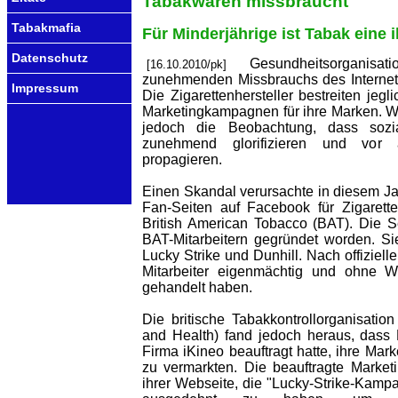
Tabakwaren missbraucht
Tabakmafia
Für Minderjährige ist Tabak eine i
Datenschutz
Gesundheitsorganis
[16.10.2010/pk]
zunehmenden Missbrauchs des Internet
Impressum
Die Zigarettenhersteller bestreiten jegl
Marketingkampagnen für ihre Marken. W
jedoch die Beobachtung, dass soz
zunehmend glorifizieren und vor 
propagieren.
Einen Skandal verursachte in diesem J
Fan-Seiten auf Facebook für Zigare
British American Tobacco (BAT). Die 
BAT-Mitarbeitern gegründet worden. Si
Lucky Strike und Dunhill. Nach offiziel
Mitarbeiter eigenmächtig und ohne 
gehandelt haben.
Die britische Tabakkontrollorganisati
and Health) fand jedoch heraus, dass 
Firma iKineo beauftragt hatte, ihre Mark
zu vermarkten. Die beauftragte Market
ihrer Webseite, die "Lucky-Strike-Kamp