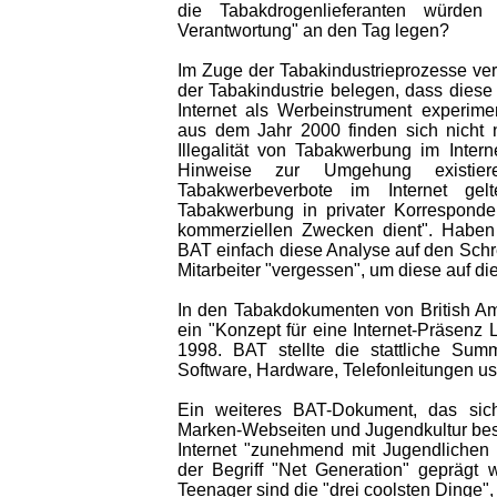
die Tabakdrogenlieferanten würden
Verantwortung" an den Tag legen?
Im Zuge der Tabakindustrieprozesse verö
der Tabakindustrie belegen, dass diese 
Internet als Werbeinstrument experime
aus dem Jahr 2000 finden sich nicht n
Illegalität von Tabakwerbung im Inter
Hinweise zur Umgehung existiere
Tabakwerbeverbote im Internet gel
Tabakwerbung in privater Korresponden
kommerziellen Zwecken dient". Haben 
BAT einfach diese Analyse auf den Schre
Mitarbeiter "vergessen", um diese auf di
In den Tabakdokumenten von British Am
ein "Konzept für eine Internet-Präsenz 
1998. BAT stellte die stattliche Sum
Software, Hardware, Telefonleitungen us
Ein weiteres BAT-Dokument, das sic
Marken-Webseiten und Jugendkultur besch
Internet "zunehmend mit Jugendlichen id
der Begriff "Net Generation" geprägt 
Teenager sind die "drei coolsten Dinge", 