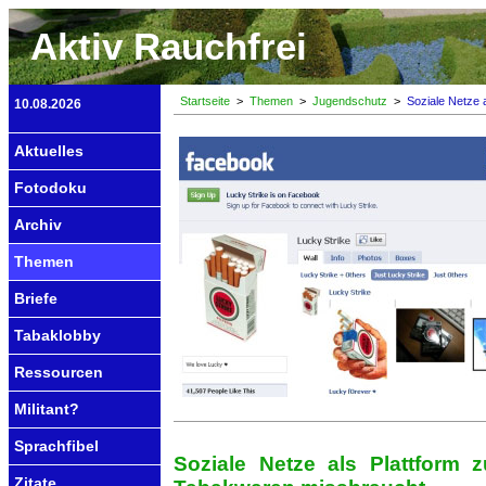
Aktiv Rauchfrei
Startseite
>
Themen
>
Jugendschutz
>
Soziale Netze a
10.08.2026
Aktuelles
Fotodoku
Archiv
Themen
Briefe
Tabaklobby
Ressourcen
Militant?
Sprachfibel
Soziale Netze als Plattform 
Zitate