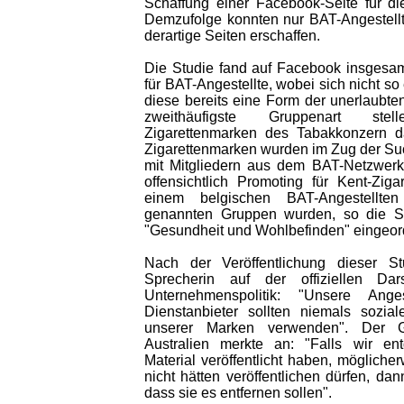
Schaffung einer Facebook-Seite für d
Demzufolge konnten nur BAT-Angestellte 
derartige Seiten erschaffen.
Die Studie fand auf Facebook insgesa
für BAT-Angestellte, wobei sich nicht so e
diese bereits eine Form der unerlaubten
zweithäufigste Gruppenart ste
Zigarettenmarken des Tabakkonzern d
Zigarettenmarken wurden im Zug der Suc
mit Mitgliedern aus dem BAT-Netzwerk
offensichtlich Promoting für Kent-Ziga
einem belgischen BAT-Angestellte
genannten Gruppen wurden, so die Stu
"Gesundheit und Wohlbefinden" eingeor
Nach der Veröffentlichung dieser S
Sprecherin auf der offiziellen Dar
Unternehmenspolitik: "Unsere Ange
Dienstanbieter sollten niemals sozi
unserer Marken verwenden". Der G
Australien merkte an: "Falls wir ent
Material veröffentlicht haben, möglicher
nicht hätten veröffentlichen dürfen, da
dass sie es entfernen sollen".