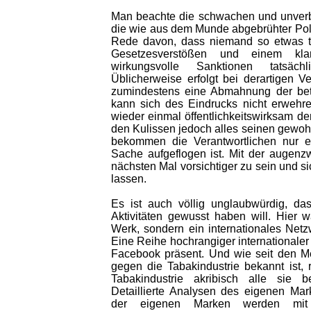
Man beachte die schwachen und unverb
die wie aus dem Munde abgebrühter Politi
Rede davon, dass niemand so etwas tu
Gesetzesverstößen und einem kla
wirkungsvolle Sanktionen tatsächl
Üblicherweise erfolgt bei derartigen V
zumindestens eine Abmahnung der betr
kann sich des Eindrucks nicht erwehr
wieder einmal öffentlichkeitswirksam den
den Kulissen jedoch alles seinen gewoh
bekommen die Verantwortlichen nur e
Sache aufgeflogen ist. Mit der augen
nächsten Mal vorsichtiger zu sein und s
lassen.
Es ist auch völlig unglaubwürdig, da
Aktivitäten gewusst haben will. Hier 
Werk, sondern ein internationales Netz
Eine Reihe hochrangiger internationaler
Facebook präsent. Und wie seit den 
gegen die Tabakindustrie bekannt ist, r
Tabakindustrie akribisch alle sie be
Detaillierte Analysen des eigenen Mark
der eigenen Marken werden mit 