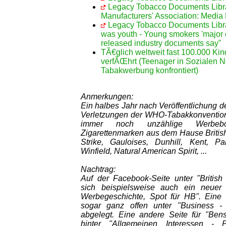
Legacy Tobacco Documents Libr
Manufacturers' Association: Media
Legacy Tobacco Documents Librar
was youth - Young smokers 'major o
released industry documents say"
TÃ€glich weltweit fast 100.000 K
verfÃŒhrt (Teenager in Sozialen 
Tabakwerbung konfrontiert)
Anmerkungen:
Ein halbes Jahr nach Veröffentlichung d
Verletzungen der WHO-Tabakkonvention
immer noch unzählige Werbebot
Zigarettenmarken aus dem Hause Britis
Strike, Gauloises, Dunhill, Kent, P
Winfield, Natural American Spirit, ...
Nachtrag:
Auf der Facebook-Seite unter "British
sich beispielsweise auch ein neuer
Werbegeschichte, Spot für HB". Eine S
sogar ganz offen unter "Business - 
abgelegt. Eine andere Seite für "Bens
hinter "Allgemeinen Interessen - 