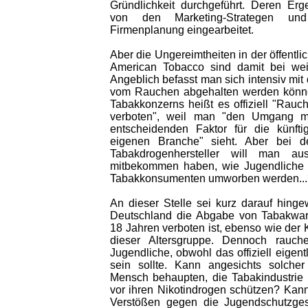
Gründlichkeit durchgeführt. Deren Er
von den Marketing-Strategen un
Firmenplanung eingearbeitet.
Aber die Ungereimtheiten in der öffentli
American Tobacco sind damit bei weit
Angeblich befasst man sich intensiv mit
vom Rauchen abgehalten werden können
Tabakkonzerns heißt es offiziell "Rauc
verboten", weil man "den Umgang m
entscheidenden Faktor für die künfti
eigenen Branche" sieht. Aber bei d
Tabakdrogenhersteller will man au
mitbekommen haben, wie Jugendliche im
Tabakkonsumenten umworben werden...
An dieser Stelle sei kurz darauf hingew
Deutschland die Abgabe von Tabakware
18 Jahren verboten ist, ebenso wie de
dieser Altersgruppe. Dennoch rauch
Jugendliche, obwohl das offiziell eigent
sein sollte. Kann angesichts solche
Mensch behaupten, die Tabakindustrie 
vor ihren Nikotindrogen schützen? Kann
Verstößen gegen die Jugendschutzgese