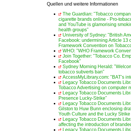
Quellen und weitere Informationen
The Guardian: "Tobacco compani
cigarette brands online - Pro-toba
and YouTube is glamorising smoki
health groups"
University of Sydney: "British A
Facebook: undermining Article 13 
Framework Convention on Tobacco
WHO: "WHO Framework Conventi
Join Together: "Tobacco Co. Emp
Facebook"
Sydney Morning Herald: "Welco
tobacco subverts ban"
AccessMyLibrary.com: "BAT's int
Legacy Tobacco Documents Librar
Tobacco Advertising on computer 
Legacy Tobacco Documents Librar
Presence Lucky-Strike"
Legacy Tobacco Documents Libra
Gilston to Huw Bunn enclosing draf
Youth Culture and the Lucky Strike
Legacy Tobacco Documents Libra
affecting the introduction of brand
Legacy Tobacco Documents Libr