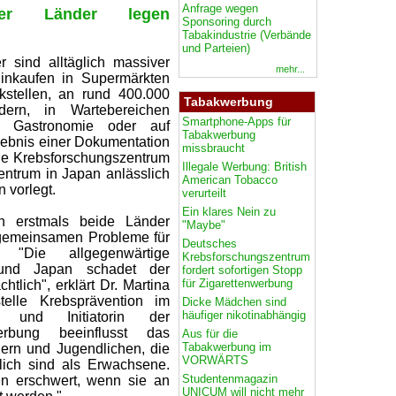
Anfrage wegen
ider Länder legen
Sponsoring durch
Tabakindustrie (Verbände
und Parteien)
 sind alltäglich massiver
mehr...
inkaufen in Supermärkten
kstellen, an rund 400.000
Tabakwerbung
dern, in Wartebereichen
Smartphone-Apps für
der Gastronomie oder auf
Tabakwerbung
rgebnis einer Dokumentation
missbraucht
he Krebsforschungszentrum
Illegale Werbung: British
ntrum in Japan anlässlich
American Tobacco
 vorlegt.
verurteilt
Ein klares Nein zu
en erstmals beide Länder
"Maybe"
 gemeinsamen Probleme für
Deutsches
 "Die allgegenwärtige
Krebsforschungszentrum
 und Japan schadet der
fordert sofortigen Stopp
für Zigarettenwerbung
tlich", erklärt Dr. Martina
telle Krebsprävention im
Dicke Mädchen sind
häufiger nikotinabhängig
m und Initiatorin der
erbung beeinflusst das
Aus für die
Tabakwerbung im
ern und Jugendlichen, die
VORWÄRTS
lich sind als Erwachsene.
Studentenmagazin
n erschwert, wenn sie an
UNICUM will nicht mehr