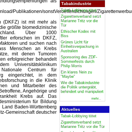
andlungsempfehlungen" als
Tabakindustrie
Tabak-Lobbying tötet
ownload/Publikationen/sonstVeroeffentlichungen/Zigarettenwe
Zigarettenverband setzt
Marianne Tritz vor die
 (DKFZ) ist mit mehr als
Tür
 die größte biomedizinische
Ethischer Kodex mit
tschland. Über 1000
Biss
tler erforschen im DKFZ,
Grünes Licht für
kofaktoren und suchen nach
Einheitsverpackung in
 dass Menschen an Krebs
Australien
ätze, mit denen Tumoren
Sponsoring des ZDF-
ten erfolgreicher behandelt
Sommerfests durch
m Universitätsklinikum
Philip Morris
ationale Centrum für
Ein klares Nein zu
g eingerichtet, in dem
"Maybe"
bsforschung in die Klinik
Wie die Tabakindustrie
nnen und Mitarbeiter des
die Politik untergräbt,
Betroffene, Angehörige und
behindert und manipuliert
krankheit Krebs auf. Das
mehr...
sministerium für Bildung
m Land Baden-Württemberg
Aktuelles
oltz-Gemeinschaft deutscher
Tabak-Lobbying tötet
Zigarettenverband setzt
Marianne Tritz vor die Tür