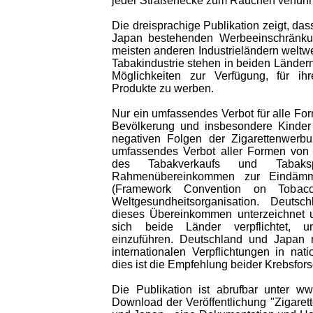
jeder Straßenecke zum Rauchen verführ
Die dreisprachige Publikation zeigt, das
Japan bestehenden Werbeeinschränku
meisten anderen Industrieländern weltwe
Tabakindustrie stehen in beiden Lände
Möglichkeiten zur Verfügung, für ihr
Produkte zu werben.
Nur ein umfassendes Verbot für alle F
Bevölkerung und insbesondere Kinder
negativen Folgen der Zigarettenwerbu
umfassendes Verbot aller Formen von
des Tabakverkaufs und Tabaksp
Rahmenübereinkommen zur Eindäm
(Framework Convention on Tobac
Weltgesundheitsorganisation. Deut
dieses Übereinkommen unterzeichnet un
sich beide Länder verpflichtet, u
einzuführen. Deutschland und Japan
internationalen Verpflichtungen in na
dies ist die Empfehlung beider Krebsfor
Die Publikation ist abrufbar unter www
Download der Veröffentlichung "Zigare