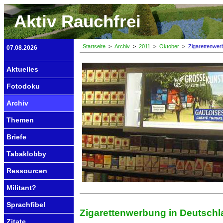
Aktiv Rauchfrei
Startseite
>
Archiv
>
2011
>
Oktober
>
Zigarettenwer
07.08.2026
Aktuelles
Fotodoku
Archiv
Themen
Briefe
Tabaklobby
Ressourcen
Militant?
Sprachfibel
Zigarettenwerbung in Deutsch
Zitate