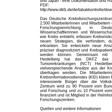
und Japan - eine Dokumentation und H
PDF:
http://www.dkfz.de/de/tabakkontrolle/d
Das Deutsche Krebsforschungszentrum
2.500 Mitarbeiterinnen und Mitarbeitern
Forschungseinrichtung in Deu
Wissenschaftlerinnen und Wissenschaf
wie Krebs entsteht, erfassen Krebsrisi
neuen Strategien, die verhindern,
erkranken. Sie entwickeln neue Ans
präziser diagnostiziert und Krebspatien
werden können. Gemeinsam mit de
Heidelberg hat das DKFZ das N
Tumorerkrankungen (NCT) Heidelber
vielversprechende Ansätze aus der Kre
übertragen werden. Die Mitarbeiteri
Krebsinformationsdienstes (KID) klären 
interessierte Bürger über die Volks
Zentrum wird zu 90 Prozent vom Bunde
und Forschung und zu 10 Prozent vo
finanziert und ist Mitglied in der Helmh
Forschungszentren.
Quellen und weitere Informationen