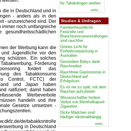
t werden."
für Tabakdrogen werben
mehr...
s die in Deutschland und in
ngen - anders als in den
Studien & Umfragen
it - unzureichend sind. Der
rn immer noch umfangreiche
Familienfreundliche
e gesundheitsschädlichen
Festzelte und
Brauchtumsveranstaltungen
sind rauchfrei
Grünes Licht für
ormen der Werbung kann die
Einheitsverpackung in
 und Jugendliche vor den
Australien
ng schützen. Ein solches
Gesündere Babys dank
 Tabakwerbung, Förderung
Rauchverbot
onsoring fordert das
Rauchfreie Gastronomie in
mung des Tabakkonsums
Deutschland auf
co Control, FCTC) der
Erfolgskurs
schland und Japan haben
Es ist nie zu spät, mit dem
d ratifiziert; damit haben
Rauchen aufzuhören
mfassende Werbeverbote
Wissenschaftler fordern
 müssen handeln und ihre
Verbot von Mentholkapsel-
tionale Gesetze umsetzen -
Zigaretten
schungszentren.
Dicke Mädchen sind
häufiger nikotinabhängig
.dkfz.de/de/tabakkontrolle
mehr...
ttenwerbung in Deutschland