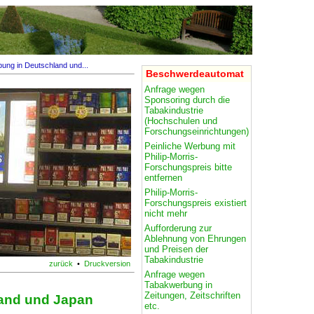
bung in Deutschland und...
Beschwerdeautomat
Anfrage wegen
Sponsoring durch die
Tabakindustrie
(Hochschulen und
Forschungseinrichtungen)
Peinliche Werbung mit
Philip-Morris-
Forschungspreis bitte
entfernen
Philip-Morris-
Forschungspreis existiert
nicht mehr
Aufforderung zur
Ablehnung von Ehrungen
und Preisen der
Tabakindustrie
zurück
•
Druckversion
Anfrage wegen
Tabakwerbung in
Zeitungen, Zeitschriften
land und Japan
etc.