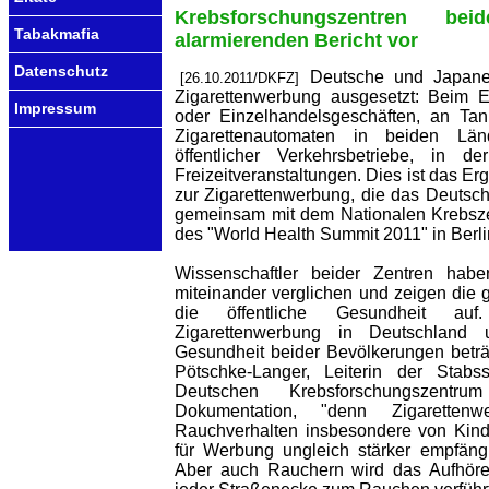
Krebsforschungszentren be
Tabakmafia
alarmierenden Bericht vor
Datenschutz
Deutsche und Japaner
[26.10.2011/DKFZ]
Zigarettenwerbung ausgesetzt: Beim E
Impressum
oder Einzelhandelsgeschäften, an Tan
Zigarettenautomaten in beiden Län
öffentlicher Verkehrsbetriebe, in 
Freizeitveranstaltungen. Dies ist das E
zur Zigarettenwerbung, die das Deutsc
gemeinsam mit dem Nationalen Krebsze
des "World Health Summit 2011" in Berlin
Wissenschaftler beider Zentren hab
miteinander verglichen und zeigen die
die öffentliche Gesundheit auf.
Zigarettenwerbung in Deutschland
Gesundheit beider Bevölkerungen beträch
Pötschke-Langer, Leiterin der Stabss
Deutschen Krebsforschungszentru
Dokumentation, "denn Zigarettenw
Rauchverhalten insbesondere von Kind
für Werbung ungleich stärker empfäng
Aber auch Rauchern wird das Aufhöre