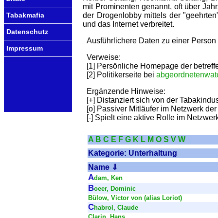
mit Prominenten genannt, oft über Jah
der Drogenlobby mittels der "geehrte
Tabakmafia
und das Internet verbreitet.
Datenschutz
Ausführlichere Daten zu einer Person
Impressum
Verweise:
[1] Persönliche Homepage der betref
[2] Politikerseite bei
abgeordnetenwat
Ergänzende Hinweise:
[+] Distanziert sich von der Tabakindus
[o] Passiver Mitläufer im Netzwerk der
[-] Spielt eine aktive Rolle im Netzwer
A
B
C
E
F
G
K
L
M
O
S
V
W
Kategorie: Unterhaltung
Name ⇓
A
dam, Ken
B
oeer, Dominic
Bülow, Victor von (alias Loriot)
C
habrol, Claude
Clarin, Hans