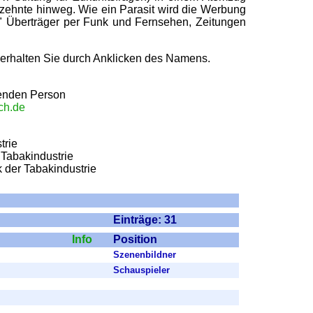
rzehnte hinweg. Wie ein Parasit wird die Werbung
n" Überträger per Funk und Fernsehen, Zeitungen
 erhalten Sie durch Anklicken des Namens.
fenden Person
ch.de
trie
 Tabakindustrie
k der Tabakindustrie
Einträge: 31
Info
Position
Szenenbildner
Schauspieler