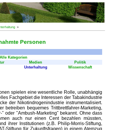
nterhaltung
>
nnahmte Personen
Alle Kategorien
tur
Medien
Politik
Unterhaltung
Wissenschaft
onen spielen eine wesentliche Rolle, unabhängig
lles Fachgebiet die Interessen der Tabakindustrie
ke der Nikotindrogenindustrie instrumentalisiert.
r betreiben bequemes Trittbrettfahrer-Marketing,
r-" oder "Ambush-Marketing" bekannt. Ohne dass
hmen auch nur einen Cent bezahlen müssten,
ihrer Institutionen (z.B. Philip-Morris-Stiftung,
AT-Stiftung für Zukunftsfragen) in einem Atemzug