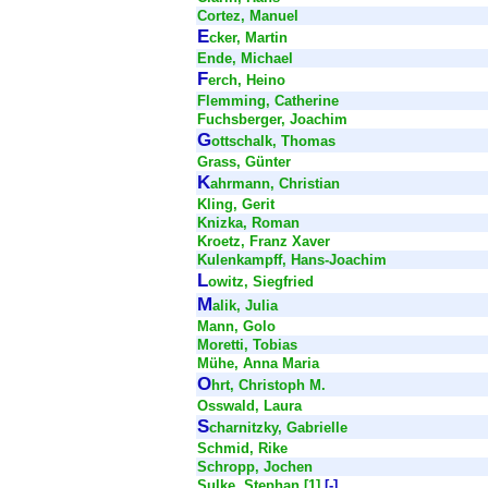
Cortez, Manuel
E
cker, Martin
Ende, Michael
F
erch, Heino
Flemming, Catherine
Fuchsberger, Joachim
G
ottschalk, Thomas
Grass, Günter
K
ahrmann, Christian
Kling, Gerit
Knizka, Roman
Kroetz, Franz Xaver
Kulenkampff, Hans-Joachim
L
owitz, Siegfried
M
alik, Julia
Mann, Golo
Moretti, Tobias
Mühe, Anna Maria
O
hrt, Christoph M.
Osswald, Laura
S
charnitzky, Gabrielle
Schmid, Rike
Schropp, Jochen
Sulke, Stephan
[1]
[-]