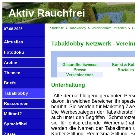
Aktiv Rauchfrei
Startseite
>
Tabaklobby
>
Vereinnahmte Personen
>
U
07.08.2026
Aktuelles
Tabaklobby-Netzwerk - Verei
Fotodoku
Archiv
Gesundheitswesen
Kunst & Kul
Presse
Soziales
Themen
Verschiedenes
Briefe
Unterhaltung
Tabaklobby
Alle der nachfolgend genannten Pers
davon, in welchen Bereichen ihr spezie
Ressourcen
berührt. Sie werden für Marketing-Zwec
Die Werbestrategen der Tabakherstelle
Militant?
auch unter den Begriffen "Schmarotze
sie für entsprechende Werbemaßna
Sprachfibel
werden die Namen der Tabakfirmen und 
Körber-Stiftung, Reemtsma-Stiftung, B
Zitate