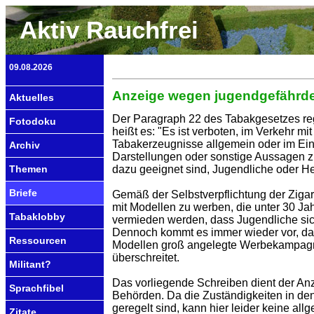
Aktiv Rauchfrei
09.08.2026
Anzeige wegen jugendgefährd
Aktuelles
Der Paragraph 22 des Tabakgesetzes re
Fotodoku
heißt es: "Es ist verboten, im Verkehr m
Tabakerzeugnisse allgemein oder im Ei
Archiv
Darstellungen oder sonstige Aussagen zu 
dazu geeignet sind, Jugendliche oder 
Themen
Briefe
Gemäß der Selbstverpflichtung der Zigaret
mit Modellen zu werben, die unter 30 Jahr
Tabaklobby
vermieden werden, dass Jugendliche sich 
Dennoch kommt es immer wieder vor, das
Ressourcen
Modellen groß angelegte Werbekampagnen 
überschreitet.
Militant?
Das vorliegende Schreiben dient der Anz
Sprachfibel
Behörden. Da die Zuständigkeiten in de
geregelt sind, kann hier leider keine all
Zitate