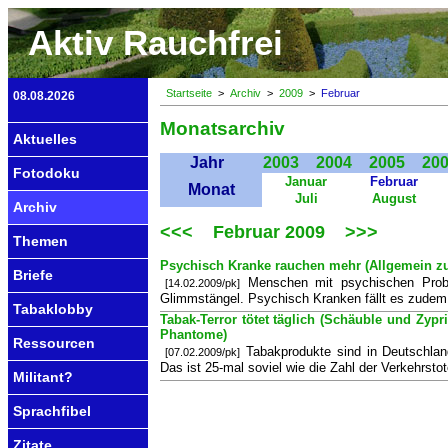
Aktiv Rauchfrei
Startseite
>
Archiv
>
2009
>
Februar
08.08.2026
Monatsarchiv
Aktuelles
Jahr
2003
2004
2005
20
Fotodoku
Januar
Februar
Monat
Juli
August
Archiv
<<<
Februar 2009
>>>
Themen
Psychisch Kranke rauchen mehr (Allgemein z
Briefe
Menschen mit psychischen Probl
[14.02.2009/pk]
Glimmstängel. Psychisch Kranken fällt es zudem 
Tabaklobby
Tabak-Terror tötet täglich (Schäuble und Zy
Phantome)
Ressourcen
Tabakprodukte sind in Deutschlan
[07.02.2009/pk]
Das ist 25-mal soviel wie die Zahl der Verkehrst
Militant?
Sprachfibel
Zitate