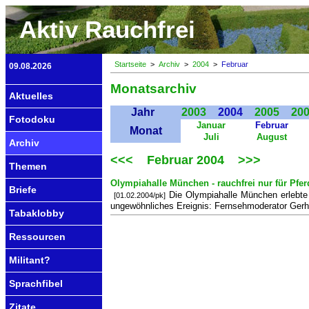
Aktiv Rauchfrei
Startseite
>
Archiv
>
2004
>
Februar
09.08.2026
Monatsarchiv
Aktuelles
Jahr
2003
2004
2005
20
Fotodoku
Januar
Februar
Monat
Juli
August
Archiv
<<<
Februar 2004
>>>
Themen
Olympiahalle München - rauchfrei nur für Pfer
Briefe
Die Olympiahalle München erlebte 
[01.02.2004/pk]
ungewöhnliches Ereignis: Fernsehmoderator Gerha
Tabaklobby
Ressourcen
Militant?
Sprachfibel
Zitate